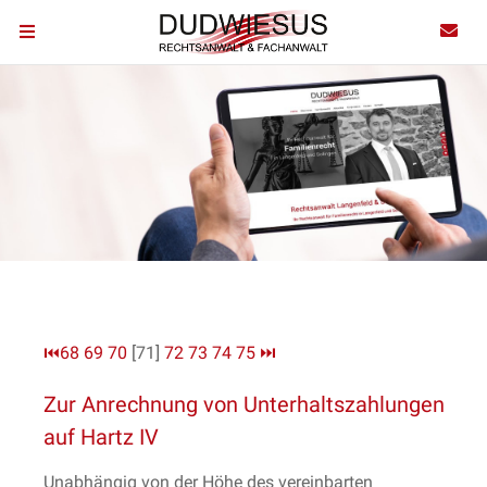
⏮
68
69
70
[71]
72
73
74
75
⏭
Zur Anrechnung von Unterhaltszahlungen
auf Hartz IV
Unabhängig von der Höhe des vereinbarten