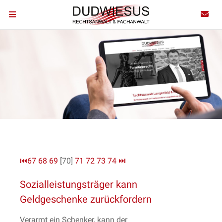
⏮
67
68
69
[70]
71
72
73
74
⏭
Sozialleistungsträger kann
Geldgeschenke zurückfordern
Verarmt ein Schenker, kann der