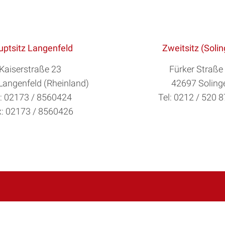
ptsitz Langenfeld
Zweitsitz (Soli
Kaiserstraße 23
Fürker Straße
Langenfeld (Rheinland)
42697 Soling
l: 02173 / 8560424
Tel: 0212 / 520 
: 02173 / 8560426