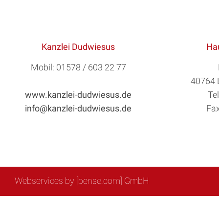
Kanzlei Dudwiesus
Hau
Mobil: 01578 / 603 22 77
40764 
www.kanzlei-dudwiesus.de
Te
info@kanzlei-dudwiesus.de
Fax
Webservices by [bense.com] GmbH