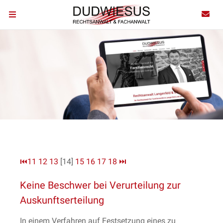
⏮
11
12
13
[14]
15
16
17
18
⏭
Keine Beschwer bei Verurteilung zur
Auskunftserteilung
In einem Verfahren auf Festsetzung eines zu